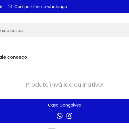
ir
Compartilhe no whatsapp
ale conosco
Produto inválido ou inativo!
Casa Gonçalves