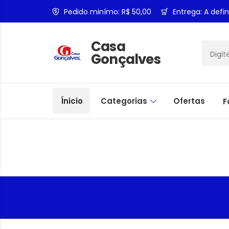
Pedido minímo: R$ 50,00
Entrega: A defin
Casa
Gonçalves
Ínicio
Categorias
Ofertas
F