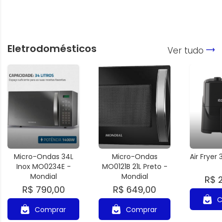
Eletrodomésticos
Ver tudo
Micro-Ondas 34L
Micro-Ondas
Air Fryer 3
Inox MO0234E -
MO0121B 21L Preto -
Mondial
Mondial
R$ 
R$ 790,00
R$ 649,00
C
Comprar
Comprar