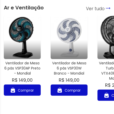
Ar e Ventilação
Ver tudo
Ventilador de Mesa
Ventilador de Mesa
Ventila
6 pás VSP30AP Preto
6 pás VSP30W
Turb
- Mondial
Branco - Mondial
VTX408
Mo
R$ 149,00
R$ 149,00
R$ 
Comprar
Comprar
C