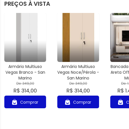
PREÇOS À VISTA
Armário Multiuso
Armário Multiuso
Bancada 
Vegas Branco - San
Vegas Noce/Pérola -
Areta Of
Marino
San Marino
Mó
De: 349,00
De: 349,00
De: 
R$ 314,00
R$ 314,00
R$ 1
Comprar
Comprar
C