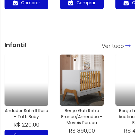
Comprar
Comprar
C
Infantil
Ver tudo
Andador Safiri II Rosa
Berço Guti Retro
Berço L
- Tutti Baby
Branco/Amendoa -
Acetina
Moveis Peroba
B
R$ 220,00
R$ 890,00
R$ 