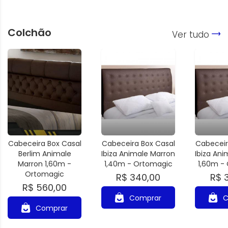
Colchão
Ver tudo
Cabeceira Box Casal
Cabeceira Box Casal
Cabeceir
Berlim Animale
Ibiza Animale Marron
Ibiza An
Marron 1,60m -
1,40m - Ortomagic
1,60m -
Ortomagic
R$ 340,00
R$ 
R$ 560,00
Comprar
C
Comprar