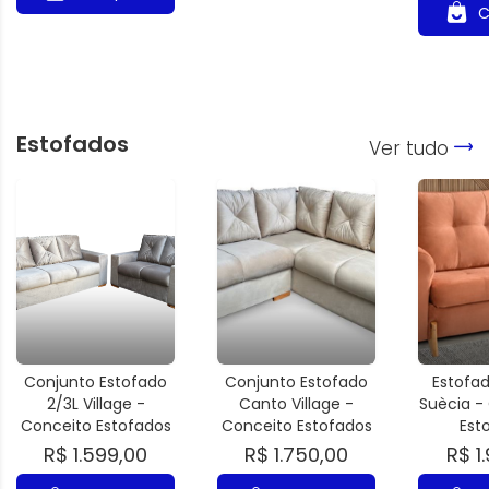
C
Estofados
Ver tudo
Conjunto Estofado
Conjunto Estofado
Estofa
2/3L Village -
Canto Village -
Suècia -
Conceito Estofados
Conceito Estofados
Est
R$ 1.599,00
R$ 1.750,00
R$ 1