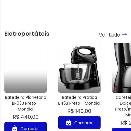
Eletroportáteis
Ver tudo
Batedeira Planetária
Batedeira Prática
Cafetei
BP03B Preto -
B45B Preto - Mondial
Dolc
Mondial
Preto/I
R$ 149,00
Mo
R$ 440,00
R$ 
Comprar
Comprar