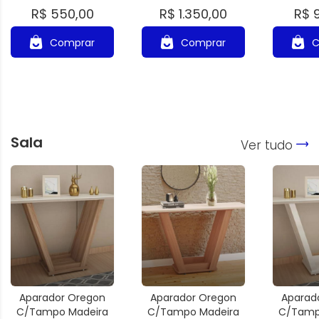
R$ 550,00
R$ 1.350,00
R$ 
Comprar
Comprar
C
Sala
Ver tudo
Aparador Oregon
Aparador Oregon
Aparad
C/Tampo Madeira
C/Tampo Madeira
C/Tamp