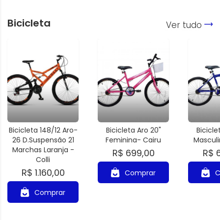
Bicicleta
Ver tudo
Bicicleta 148/12 Aro-
Bicicleta Aro 20"
Bicicle
26 D.Suspensão 21
Feminina- Cairu
Masculi
Marchas Laranja -
R$ 699,00
R$ 
Colli
R$ 1.160,00
Comprar
C
Comprar