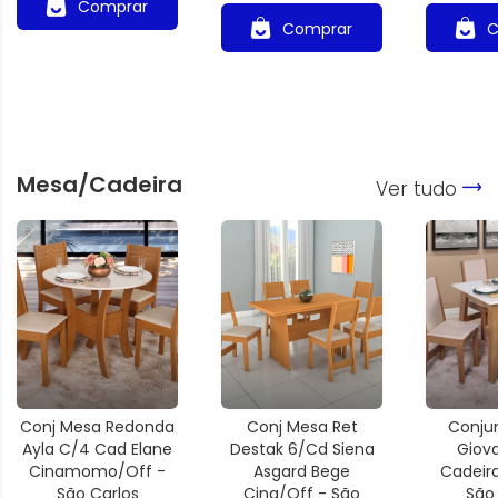
Comprar
Comprar
C
Mesa/Cadeira
Ver tudo
Conj Mesa Redonda
Conj Mesa Ret
Conju
Ayla C/4 Cad Elane
Destak 6/Cd Siena
Giov
Cinamomo/Off -
Asgard Bege
Cadeir
São Carlos
Cina/Off - São
São