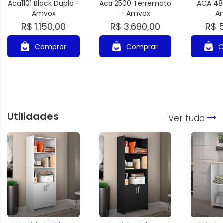
Aca1101 Black Duplo -
Aca 2500 Terremoto
ACA 480
Amvox
- Amvox
A
R$ 1.150,00
R$ 3.690,00
R$ 
Comprar
Comprar
C
Utilidades
Ver tudo