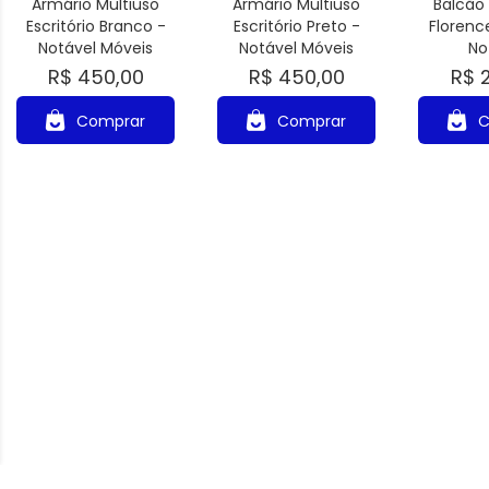
Armário Multiuso
Armário Multiuso
Balcão
Escritório Branco -
Escritório Preto -
Florenc
Notável Móveis
Notável Móveis
No
R$ 450,00
R$ 450,00
R$ 
Comprar
Comprar
C