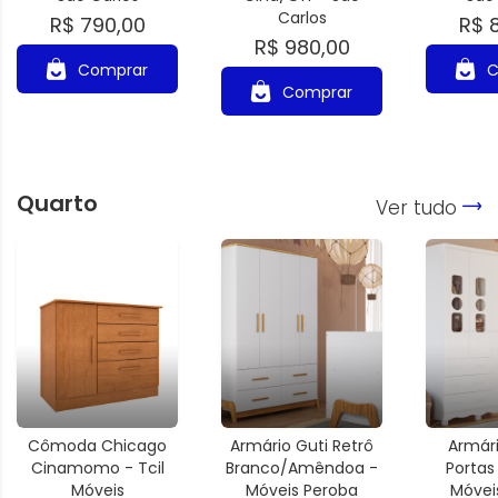
Carlos
R$ 790,00
R$ 
R$ 980,00
Comprar
C
Comprar
Quarto
Ver tudo
Cômoda Chicago
Armário Guti Retrô
Armári
Cinamomo - Tcil
Branco/Amêndoa -
Portas
Móveis
Móveis Peroba
Móvei