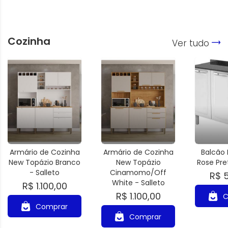
Cozinha
Ver tudo
Armário de Cozinha
Armário de Cozinha
Balcão 
New Topázio Branco
New Topázio
Rose Pret
- Salleto
Cinamomo/Off
R$ 
White - Salleto
R$ 1.100,00
R$ 1.100,00
C
Comprar
Comprar